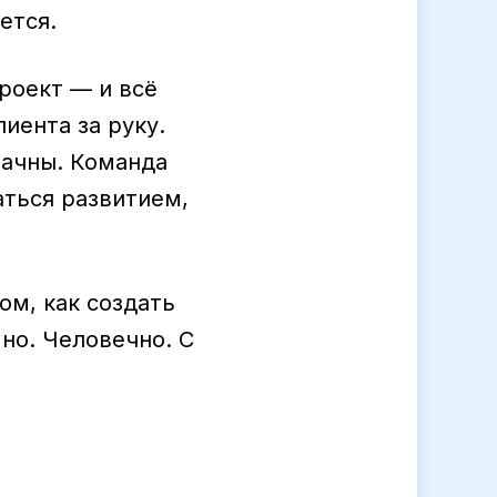
ется.
роект — и всё
иента за руку.
рачны. Команда
аться развитием,
том, как создать
мно. Человечно. С