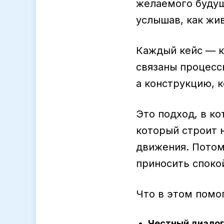
желаемого будущ
услышав, как жив
Каждый кейс — к
связаны процессы
а конструкцию, 
Это подход, в ко
который строит н
движения. Потом
приносить спокой
Что в этом помо
Честный диалог