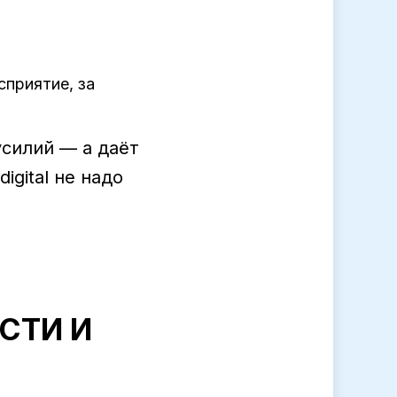
сприятие, за
усилий — а даёт
igital не надо
СТИ И