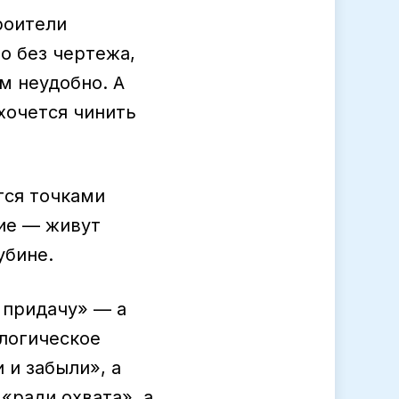
роители
но без чертежа,
ом неудобно. А
 хочется чинить
тся точками
гие — живут
убине.
в придачу» — а
 логическое
и забыли», а
«ради охвата», а