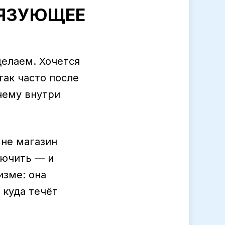
СВЯЗУЮЩЕЕ
делаем. Хочется
так часто после
чему внутри
 не магазин
лючить — и
изме: она
 куда течёт