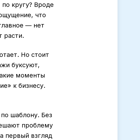
 по кругу? Вроде
 ощущение, что
главное — нет
 расти.
отает. Но стоит
ажи буксуют,
такие моменты
ие» к бизнесу.
 по шаблону. Без
 решают проблему
а первый взгляд