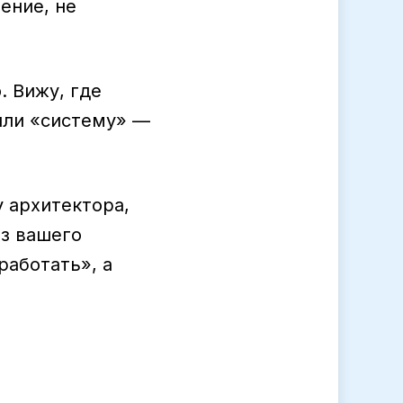
ение, не
. Вижу, где
 или «систему» —
у архитектора,
из вашего
работать», а