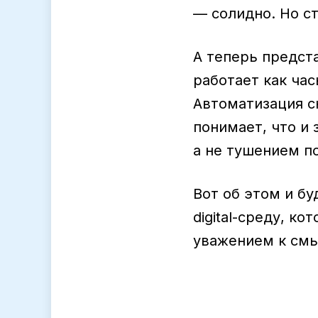
— солидно. Но с
А теперь предста
работает как час
Автоматизация с
понимает, что и
а не тушением п
Вот об этом и бу
digital-среду, к
уважением к смы