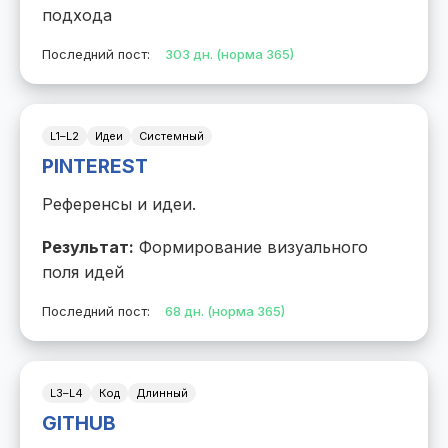
подхода
Последний пост:
303 дн. (норма 365)
L1–L2
Идеи
Системный
PINTEREST
Референсы и идеи.
Результат:
Формирование визуального
поля идей
Последний пост:
68 дн. (норма 365)
L3–L4
Код
Длинный
GITHUB