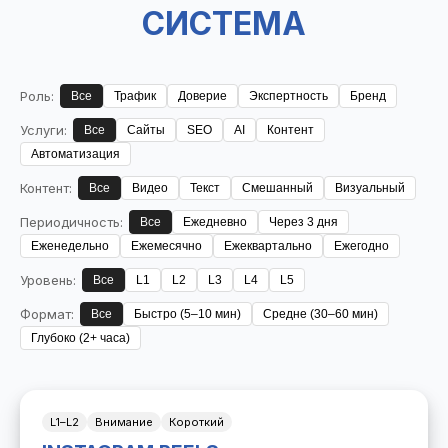
СИСТЕМА
Роль:
Все
Трафик
Доверие
Экспертность
Бренд
Услуги:
Все
Сайты
SEO
AI
Контент
Автоматизация
Контент:
Все
Видео
Текст
Смешанный
Визуальный
Периодичность:
Все
Ежедневно
Через 3 дня
Еженедельно
Ежемесячно
Ежеквартально
Ежегодно
Уровень:
Все
L1
L2
L3
L4
L5
Формат:
Все
Быстро (5–10 мин)
Средне (30–60 мин)
Глубоко (2+ часа)
L1–L2
Внимание
Короткий