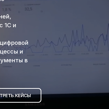
:
ней,
с 1С и
 цифровой
цессы и
рументы в
ТРЕТЬ КЕЙСЫ