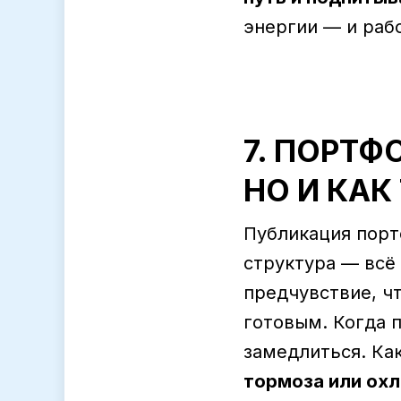
энергии — и раб
7. ПОРТФ
НО И КАК
Публикация портф
структура — всё
предчувствие, ч
готовым. Когда 
замедлиться. Ка
тормоза или ох