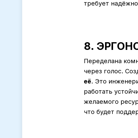
требует надёжнос
8. ЭРГОН
Переделана комн
через голос. Со
её
. Это инженер
работать устойчи
желаемого ресур
что будет подде