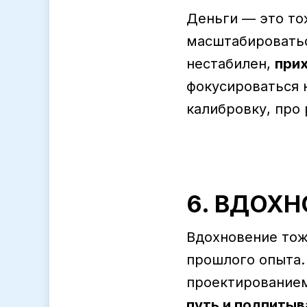
Деньги — это то
масштабироватьс
нестабилен,
при
фокусироваться 
калибровку, про
6. ВДОХ
Вдохновение тож
прошлого опыта.
проектированием
путь и подпитыв