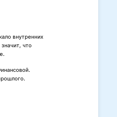
кало внутренних
 значит, что
е.
Финансовой.
прошлого.