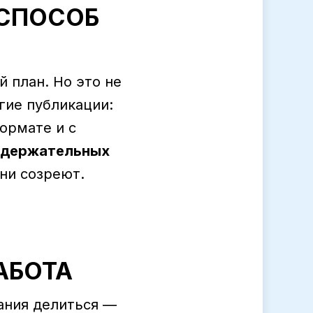
 СПОСОБ
 план. Но это не
угие публикации:
ормате и с
содержательных
ни созреют.
АБОТА
ания делиться —