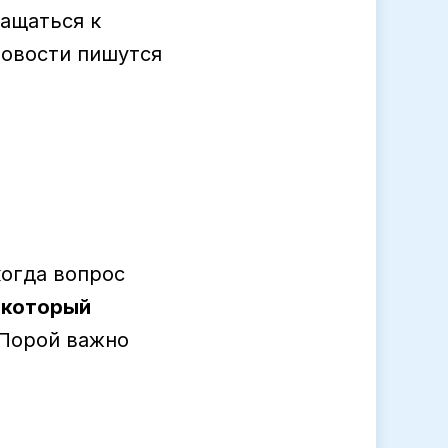
ращаться к
 новости пишутся
Е
когда вопрос
 который
 Порой важно