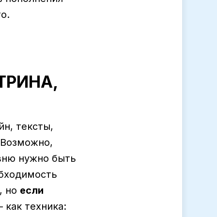
о.
ТРИНА,
йн, тексты,
Возможно,
овню нужно быть
обходимость
, но
если
 как техника: