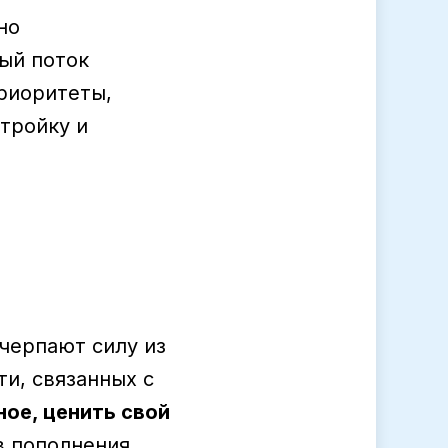
но
ый поток
приоритеты,
тройку и
черпают силу из
и, связанных с
ое, ценить свой
в пополнения