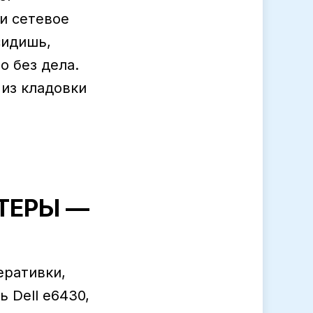
 и сетевое
сидишь,
о без дела.
 из кладовки
ТЕРЫ —
еративки,
ь Dell e6430,