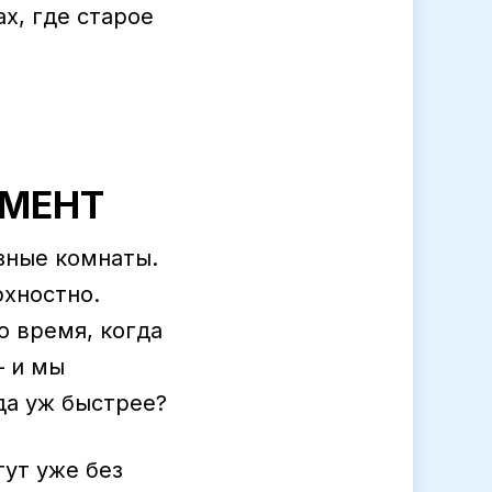
ах, где старое
АМЕНТ
зные комнаты.
рхностно.
о время, когда
— и мы
да уж быстрее?
тут уже без