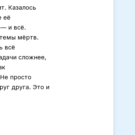
ит. Казалось
е её
— и всё.
стемы мёртв.
ь всё
адачи сложнее,
ак
 Не просто
уг друга. Это и