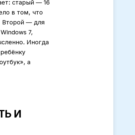
ает: старый — 16
ело в том, что
 Второй — для
Windows 7,
ысленно. Иногда
 ребёнку
оутбук», а
ТЬ И