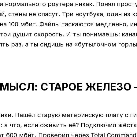
 и нормального роутера никак. Понял прост
, стены не спасут. Три ноутбука, один из 
 на 100 мбит. Файлы таскаются медленно, и
утри душит скорость. И ты понимаешь: кан
ять раз, а ты сидишь на «бутылочном горл
СМЫСЛ: СТАРОЕ ЖЕЛЕЗО
тики. Нашёл старую материнскую плату с г
: а что, если оживить её? Подключил жёстк
ат 600 мбит. Проверил через Total Command