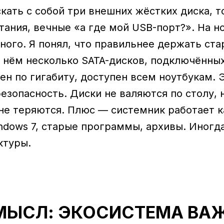
кать с собой три внешних жёстких диска, т
тания, вечные «а где мой USB-порт?». На н
много. Я понял, что правильнее держать ст
В нём несколько SATA-дисков, подключённы
ден по гигабиту, доступен всем ноутбукам. 
безопасность. Диски не валяются по столу, 
не теряются. Плюс — системник работает к
ndows 7, старые программы, архивы. Иногд
ктуры.
МЫСЛ: ЭКОСИСТЕМА ВАЖН