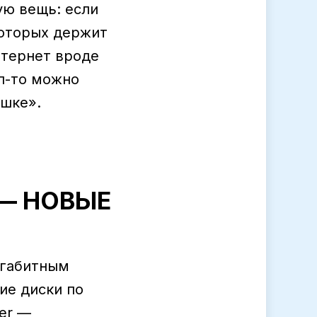
ую вещь: если
которых держит
нтернет вроде
ал-то можно
ышке».
 — НОВЫЕ
игабитным
ие диски по
er —