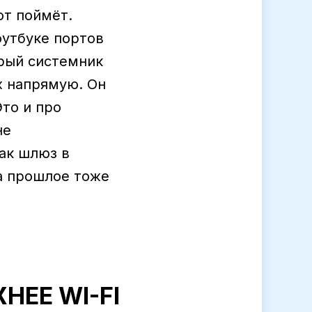
от поймёт.
оутбуке портов
арый системник
х напрямую. Он
Это и про
не
ак шлюз в
а прошлое тоже
ЕЕ WI-FI