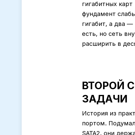
гигабитных карт
фундамент слабый
гигабит, а два —
есть, но сеть вн
расширить в дес
ВТОРОЙ 
ЗАДАЧИ
История из прак
портом. Подумал
SATA2, они держ