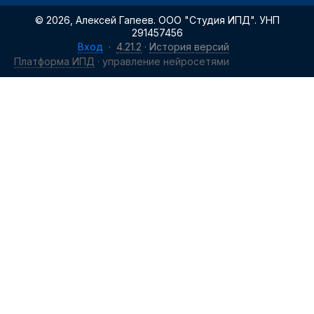
© 2026, Алексей Гапеев. ООО "Студия ИПД". УНП
291457456
Вход
·
4.21.2
·
История версий
Платформа ИПД
· управление нейросетями