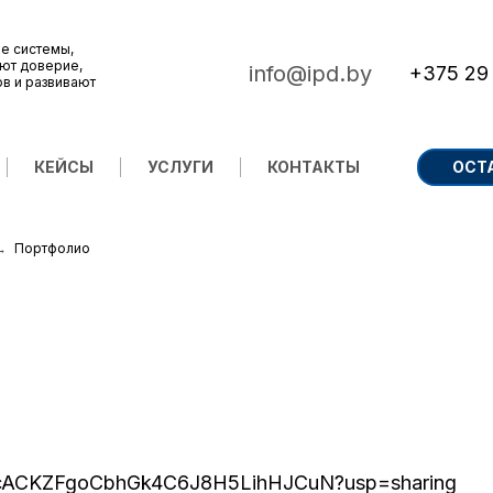
е системы,
ют доверие,
info@ipd.by
+375 29
ов и развивают
КЕЙСЫ
УСЛУГИ
КОНТАКТЫ
ОСТ
Портфолио
MYH9cACKZFgoCbhGk4C6J8H5LihHJCuN?usp=sharing