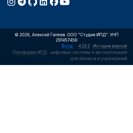
© 2026, Алексей Гапеев. ООО "Студия ИПД". УНП
291457456
Вход
·
4.22.2
·
История версий
Платформа ИПД
· цифровые системы и автоматизация
для бизнеса и учреждений