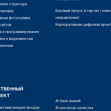
овая структура
Базовый запуск (стартап / ново
упаковка
направление)
вная фотосъёмка
Корпоративная цифровая архи
сайтов
а и программирование
ка и видеомонтаж
вижение
СТВЕННЫЙ
ЛЕКТ
AI-база знаний
 автоматизация продаж
AI-контроль качества