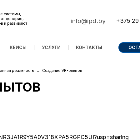
е системы,
ют доверие,
info@ipd.by
+375 29
ов и развивают
КЕЙСЫ
УСЛУГИ
КОНТАКТЫ
ОСТ
ненная реальность
Создание VR-опытов
ПЫТОВ
72ZNgNR3JA1R9Y5A0V318XPA5RGPC5UI?usp=sharing