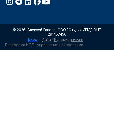
© 2026, Алексей Гапеев. ООО "Студия ИПД". УНП
291457456
Вход
·
4.21.2
·
История версий
Платформа ИПД
· управление нейросетями