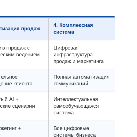
4. Комплексная
атизация продаж
система
кл продаж с
Цифровая
ческим ведением
инфраструктура
продаж и маркетинга
тельное
Полная автоматизация
ение клиента
коммуникаций
ый AI +
Интеллектуальная
ские сценарии
самообучающаяся
система
кетинг +
Все цифровые
системы бизнеса