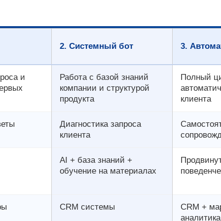
2. Системный бот
3. Автом
роса и
Работа с базой знаний
Полный ци
первых
компании и структурой
автомати
продукта
клиента
веты
Диагностика запроса
Самостоя
клиента
сопровожд
AI + база знаний +
Продвинут
обучение на материалах
поведенче
ры
CRM системы
CRM + мар
аналитика