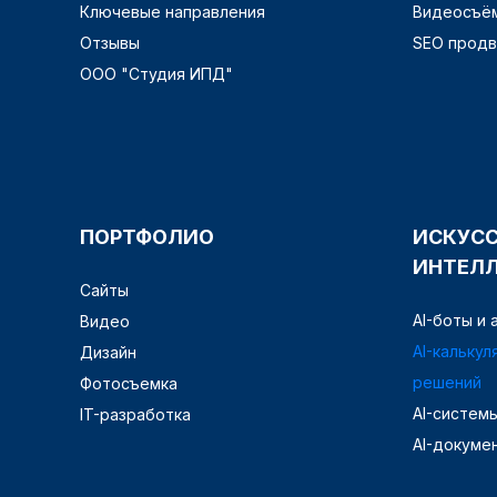
Ключевые направления
Видеосъём
Отзывы
SEO прод
ООО "Студия ИПД"
ПОРТФОЛИО
ИСКУС
ИНТЕЛ
Сайты
AI-боты и
Видео
AI-калькул
Дизайн
решений
Фотосъемка
AI-систем
IT-разработка
AI-докуме