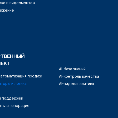
ка и видеомонтаж
вижение
СТВЕННЫЙ
ЛЕКТ
AI-база знаний
 автоматизация продаж
AI-контроль качества
яторы и логика
AI-видеоаналитика
ы поддержки
нты и генерация