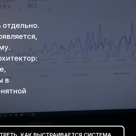
 отдельно.
оявляется,
му.
рхитектор:
е,
ы в
онятной
ТРЕТЬ, КАК ВЫСТРАИВАЕТСЯ СИСТЕМА