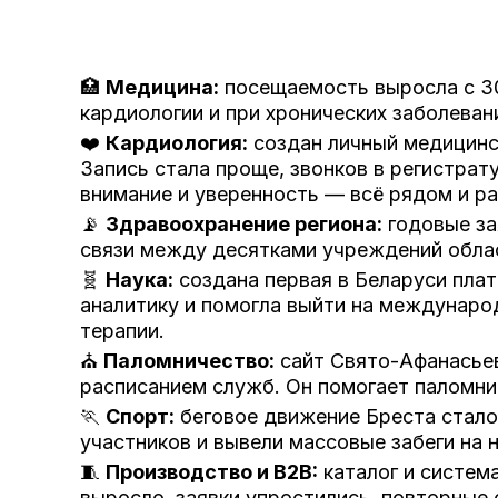
🏥
Медицина:
посещаемость выросла с 30
кардиологии и при хронических заболева
❤️
Кардиология:
создан личный медицинск
Запись стала проще, звонков в регистра
внимание и уверенность — всё рядом и ра
📡
Здравоохранение региона:
годовые за
связи между десятками учреждений облас
🧬
Наука:
создана первая в Беларуси плат
аналитику и помогла выйти на международ
терапии.
⛪
Паломничество:
сайт Свято-Афанасьев
расписанием служб. Он помогает паломни
🏃
Спорт:
беговое движение Бреста стало
участников и вывели массовые забеги на 
🧵
Производство и B2B:
каталог и систем
выросло, заявки упростились, повторные 