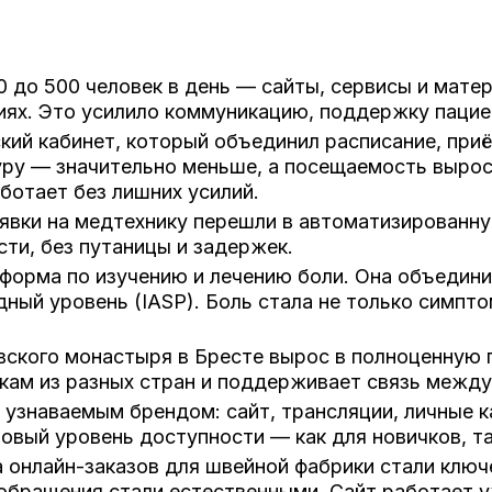
 до 500 человек в день — сайты, сервисы и матер
ниях. Это усилило коммуникацию, поддержку паци
ий кабинет, который объединил расписание, приё
туру — значительно меньше, а посещаемость вырос
ботает без лишних усилий.
явки на медтехнику перешли в автоматизированну
ти, без путаницы и задержек.
форма по изучению и лечению боли. Она объедини
ный уровень (IASP). Боль стала не только симпт
ского монастыря в Бресте вырос в полноценную 
кам из разных стран и поддерживает связь межд
 узнаваемым брендом: сайт, трансляции, личные 
новый уровень доступности — как для новичков, т
а онлайн-заказов для швейной фабрики стали клю
обращения стали естественными. Сайт работает уж